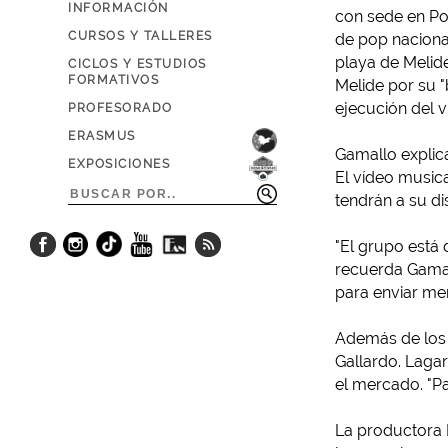
INFORMACIÓN
con sede en Pon
CURSOS Y TALLERES
de pop naciona
playa de Melide
CICLOS Y ESTUDIOS
FORMATIVOS
Melide por su "
ejecución del v
PROFESORADO
ERASMUS
Gamallo explica
EXPOSICIONES
El vídeo musica
tendrán a su di
"El grupo está 
recuerda Gamall
para enviar men
Además de los c
Gallardo. Lagar
el mercado. "Pa
La productora 