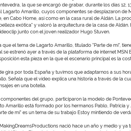
tevedra, la que se encargó de grabar, durante los días 12, 13
l Lagarto Amarillo, cuyos componentes se desplazaron de Ma
, en Cabo Home, así como en la casa rural de Aldán. La produ
belleza exótica" y valoró la arquitectura de la casa de Aldán
ideoclip junto con el joven realizador Hugo Stuven.
 que el tema de Lagarto Amarillo, titulado "Parte de mí", tien
l se estrenó ayer a través de la plataforma de internet MSN 
sposición esta pieza en la que el escenario principal es la cos
de gira por toda España y tuvimos que adaptarnos a sus horar
o. Señala que el vídeo explica una historia a través de la c
sajes en una botella.
omponentes del grupo, participaron la modelo de Pontevedra 
to Amarillo está formado por los hermanos Pablo, Patricia y
rte de mí" es un tema de su trabajo Estoy mintiendo de verda
MakingDreamsProductions nació hace un año y medio y ya t