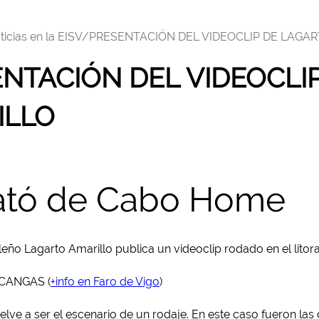
ticias en la EISV/
PRESENTACIÓN DEL VIDEOCLIP DE LAGA
NTACIÓN DEL VIDEOCLI
ILLO
lató de Cabo Home
eño Lagarto Amarillo publica un videoclip rodado en el litor
 CANGAS (
+info en Faro de Vigo
)
ve a ser el escenario de un rodaje. En este caso fueron l