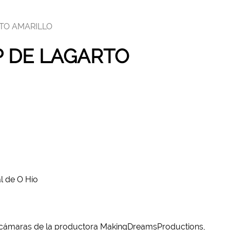
RTO AMARILLO
P DE LAGARTO
al de O Hío
as cámaras de la productora MakingDreamsProductions,