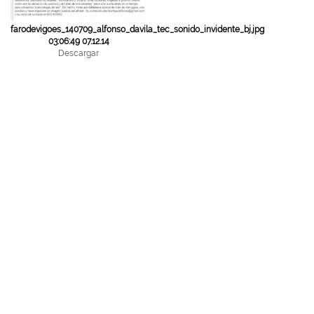
farodevigoes_140709_alfonso_davila_tec_sonido_invidente_bj.jpg
03:06:49 07.12.14
Descargar