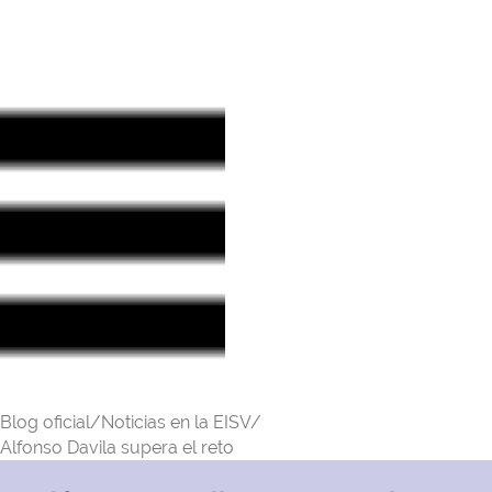
Blog oficial/
Noticias en la EISV/
Alfonso Davila supera el reto