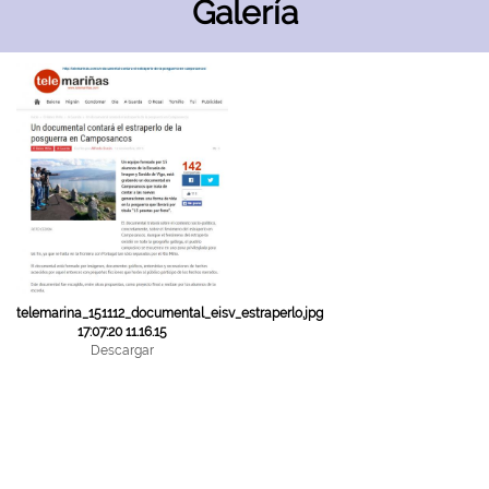
Galería
telemarina_151112_documental_eisv_estraperlo.jpg
17:07:20 11.16.15
Descargar