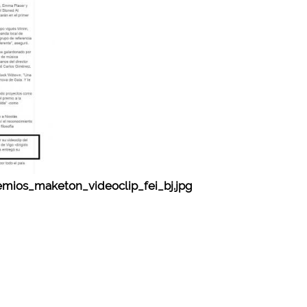
emios_maketon_videoclip_fei_bj.jpg