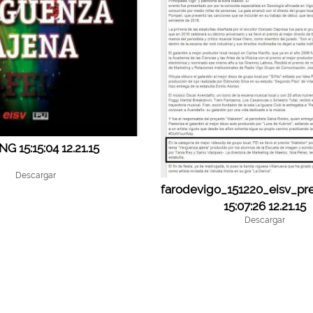
NG 15:15:04 12.21.15
Descargar
farodevigo_151220_eisv_pr
15:07:26 12.21.15
Descargar