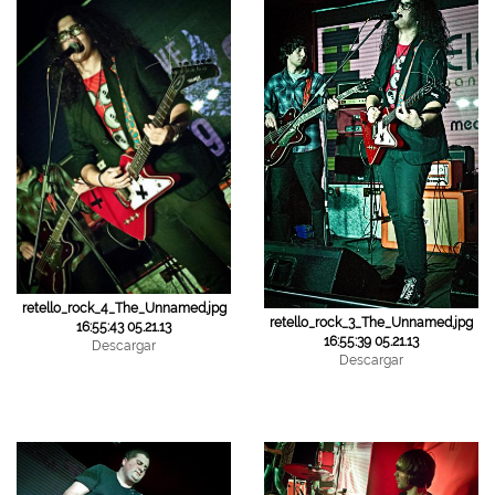
retello_rock_4_The_Unnamed.jpg
retello_rock_3_The_Unnamed.jpg
16:55:43 05.21.13
16:55:39 05.21.13
Descargar
Descargar