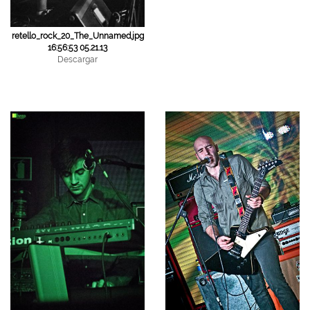
retello_rock_20_The_Unnamed.jpg
16:56:53 05.21.13
Descargar