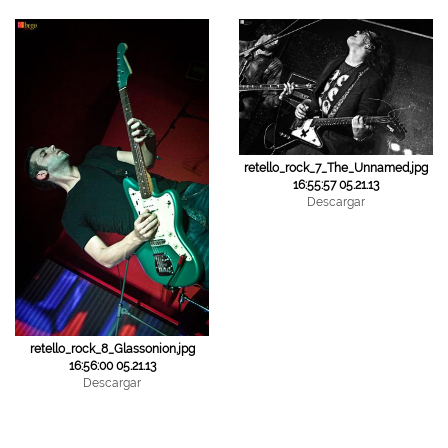
retello_rock_7_The_Unnamed.jpg
16:55:57 05.21.13
Descargar
retello_rock_8_Glassonion.jpg
16:56:00 05.21.13
Descargar