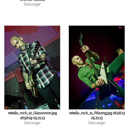
Descargar
retello_rock_11_Pilisong.jpg 16:56:13
retello_rock_12_Glassonion.jpg
05.21.13
16:56:19 05.21.13
Descargar
Descargar