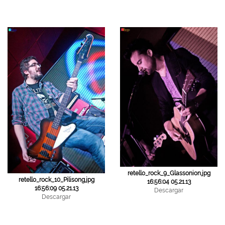
retello_rock_9_Glassonion.jpg
retello_rock_10_Pilisong.jpg
16:56:04 05.21.13
16:56:09 05.21.13
Descargar
Descargar